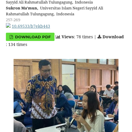
Sayyid Ali Rahmatullah Tulungagung, Indonesia
Sukron Ma'mun,
Universitas Islam Negeri Sayyid Ali
Rahmatullah Tulungagung, Indonesia
257-269
10.69533/b7ekb443
Views
: 78 times |
Download
DOWNLOAD PDF
: 134 times