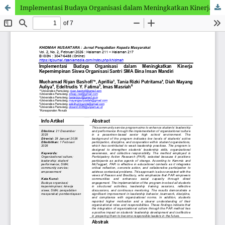
Implementasi Budaya Organisasi dalam Meningkatkan Kinerja Kepemimpinan Siswa Organisasi Santri SMA Bina Insan Mandiri