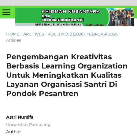
HOME
/
ARCHIVES
/
VOL. 2 NO. 2 (2026): FEBRUARI 2026
/
Articles
Pengembangan Kreativitas
Berbasis Learning Organization
Untuk Meningkatkan Kualitas
Layanan Organisasi Santri Di
Pondok Pesantren
Astri Nursifa
Universitas Pamulang
Author