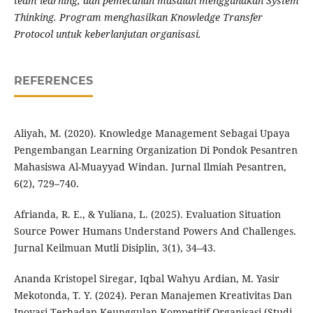
team learning, dan pemecahan masalah menggunakan System
Thinking. Program menghasilkan Knowledge Transfer
Protocol untuk keberlanjutan organisasi.
REFERENCES
Aliyah, M. (2020). Knowledge Management Sebagai Upaya
Pengembangan Learning Organization Di Pondok Pesantren
Mahasiswa Al-Muayyad Windan. Jurnal Ilmiah Pesantren,
6(2), 729–740.
Afrianda, R. E., & Yuliana, L. (2025). Evaluation Situation
Source Power Humans Understand Powers And Challenges.
Jurnal Keilmuan Mutli Disiplin, 3(1), 34–43.
Ananda Kristopel Siregar, Iqbal Wahyu Ardian, M. Yasir
Mekotonda, T. Y. (2024). Peran Manajemen Kreativitas Dan
Inovasi Terhadap Keunggulan Kompetitif Organisasi (Studi