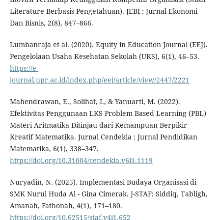
Literature Berbasis Pengetahuan). JEBI : Jurnal Ekonomi
Dan Bisnis, 2(8), 847–866.
Lumbanraja et al. (2020). Equity in Education Journal (EEJ).
Pengelolaan Usaha Kesehatan Sekolah (UKS), 6(1), 46–53.
https://e-
journal.upr.ac.id/index.php/eej/article/view/2447/2221
Mahendrawan, E., Solihat, I., & Yanuarti, M. (2022).
Efektivitas Penggunaan LKS Problem Based Learning (PBL)
Materi Aritmatika Ditinjau dari Kemampuan Berpikir
Kreatif Matematika. Jurnal Cendekia : Jurnal Pendidikan
Matematika, 6(1), 338–347.
https://doi.org/10.31004/cendekia.v6i1.1119
Nuryadin, N. (2025). Implementasi Budaya Organisasi di
SMK Nurul Huda Al - Gina Cimerak. J-STAF: Siddiq, Tabligh,
Amanah, Fathonah, 4(1), 171–180.
https://doi.org/10.62515/staf.v4i1.652