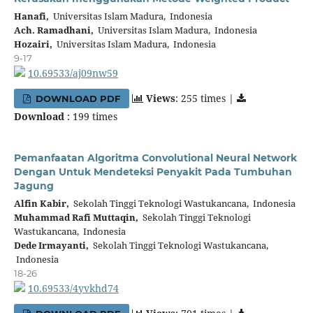
Hanafi,
Universitas Islam Madura, Indonesia
Ach. Ramadhani,
Universitas Islam Madura, Indonesia
Hozairi,
Universitas Islam Madura, Indonesia
9-17
10.69533/aj09nw59
Views
: 255 times |
DOWNLOAD PDF
Download
: 199 times
Pemanfaatan Algoritma Convolutional Neural Network
Dengan Untuk Mendeteksi Penyakit Pada Tumbuhan
Jagung
Alfin Kabir,
Sekolah Tinggi Teknologi Wastukancana, Indonesia
Muhammad Rafi Muttaqin,
Sekolah Tinggi Teknologi
Wastukancana, Indonesia
Dede Irmayanti,
Sekolah Tinggi Teknologi Wastukancana,
Indonesia
18-26
10.69533/4yvkhd74