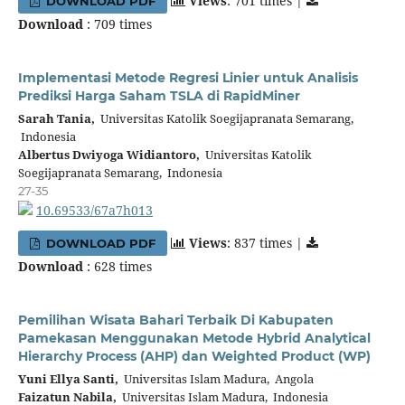
Views
: 701 times |
DOWNLOAD PDF
Download
: 709 times
Implementasi Metode Regresi Linier untuk Analisis
Prediksi Harga Saham TSLA di RapidMiner
Sarah Tania,
Universitas Katolik Soegijapranata Semarang,
Indonesia
Albertus Dwiyoga Widiantoro,
Universitas Katolik
Soegijapranata Semarang, Indonesia
27-35
10.69533/67a7h013
Views
: 837 times |
DOWNLOAD PDF
Download
: 628 times
Pemilihan Wisata Bahari Terbaik Di Kabupaten
Pamekasan Menggunakan Metode Hybrid Analytical
Hierarchy Process (AHP) dan Weighted Product (WP)
Yuni Ellya Santi,
Universitas Islam Madura, Angola
Faizatun Nabila,
Universitas Islam Madura, Indonesia