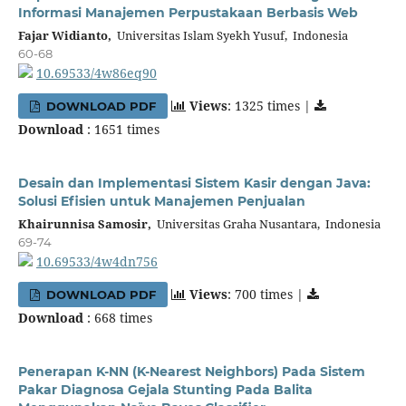
Informasi Manajemen Perpustakaan Berbasis Web
Fajar Widianto,
Universitas Islam Syekh Yusuf, Indonesia
60-68
10.69533/4w86eq90
Views
: 1325 times |
DOWNLOAD PDF
Download
: 1651 times
Desain dan Implementasi Sistem Kasir dengan Java:
Solusi Efisien untuk Manajemen Penjualan
Khairunnisa Samosir,
Universitas Graha Nusantara, Indonesia
69-74
10.69533/4w4dn756
Views
: 700 times |
DOWNLOAD PDF
Download
: 668 times
Penerapan K-NN (K-Nearest Neighbors) Pada Sistem
Pakar Diagnosa Gejala Stunting Pada Balita