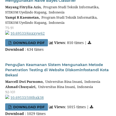
Menggunakan Naïve Bayes Classifier
Mayang Fitrylia Azis,
Program Studi Teknik Informatika,
STIKOM Uyelindo Kupang, Indonesia
Yampi R Kaesmetan,
Program Studi Teknik Informatika,
STIKOM Uyelindo Kupang, Indonesia
75-91
10.69533/6nxxyw62
Views
: 810 times |
DOWNLOAD PDF
Download
: 634 times
Pengujian Keamanan Sistem Mengunakan Metode
Penetration Testing di Website Diskominfostandi Kota
Bekasi
Marcell Dwi Purnomo,
Universitas Bina Insani, Indonesia
Ahmad Chusyairi,
Universitas Bina Insani, Indonesia
92-101
10.69533/100hxk38
Views
: 1015 times |
DOWNLOAD PDF
Download
: 1029 times