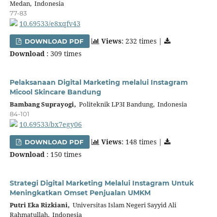
Medan, Indonesia
77-83
10.69533/e8xqfv43
Views
: 232 times |
DOWNLOAD PDF
Download
: 309 times
Pelaksanaan Digital Marketing melalui Instagram
Micool Skincare Bandung
Bambang Suprayogi,
Politeknik LP3I Bandung, Indonesia
84-101
10.69533/bx7egy06
Views
: 148 times |
DOWNLOAD PDF
Download
: 150 times
Strategi Digital Marketing Melalui Instagram Untuk
Meningkatkan Omset Penjualan UMKM
Putri Eka Rizkiani,
Universitas Islam Negeri Sayyid Ali
Rahmatullah, Indonesia