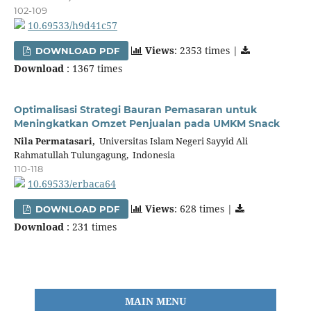
102-109
10.69533/h9d41c57
Views
: 2353 times |
DOWNLOAD PDF
Download
: 1367 times
Optimalisasi Strategi Bauran Pemasaran untuk
Meningkatkan Omzet Penjualan pada UMKM Snack
Nila Permatasari,
Universitas Islam Negeri Sayyid Ali
Rahmatullah Tulungagung, Indonesia
110-118
10.69533/erbaca64
Views
: 628 times |
DOWNLOAD PDF
Download
: 231 times
MAIN MENU