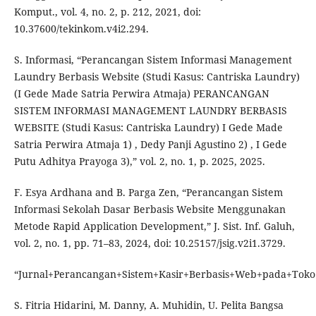
Komput., vol. 4, no. 2, p. 212, 2021, doi:
10.37600/tekinkom.v4i2.294.
S. Informasi, “Perancangan Sistem Informasi Management
Laundry Berbasis Website (Studi Kasus: Cantriska Laundry)
(I Gede Made Satria Perwira Atmaja) PERANCANGAN
SISTEM INFORMASI MANAGEMENT LAUNDRY BERBASIS
WEBSITE (Studi Kasus: Cantriska Laundry) I Gede Made
Satria Perwira Atmaja 1) , Dedy Panji Agustino 2) , I Gede
Putu Adhitya Prayoga 3),” vol. 2, no. 1, p. 2025, 2025.
F. Esya Ardhana and B. Parga Zen, “Perancangan Sistem
Informasi Sekolah Dasar Berbasis Website Menggunakan
Metode Rapid Application Development,” J. Sist. Inf. Galuh,
vol. 2, no. 1, pp. 71–83, 2024, doi: 10.25157/jsig.v2i1.3729.
“Jurnal+Perancangan+Sistem+Kasir+Berbasis+Web+pada+Toko
S. Fitria Hidarini, M. Danny, A. Muhidin, U. Pelita Bangsa