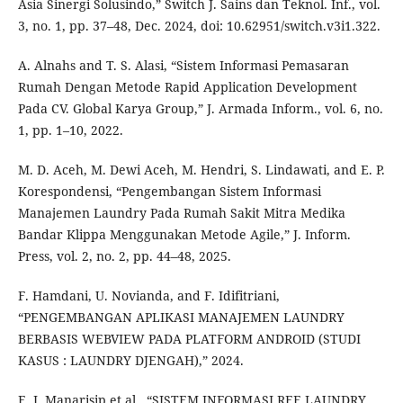
Asia Sinergi Solusindo,” Switch J. Sains dan Teknol. Inf., vol.
3, no. 1, pp. 37–48, Dec. 2024, doi: 10.62951/switch.v3i1.322.
A. Alnahs and T. S. Alasi, “Sistem Informasi Pemasaran
Rumah Dengan Metode Rapid Application Development
Pada CV. Global Karya Group,” J. Armada Inform., vol. 6, no.
1, pp. 1–10, 2022.
M. D. Aceh, M. Dewi Aceh, M. Hendri, S. Lindawati, and E. P.
Korespondensi, “Pengembangan Sistem Informasi
Manajemen Laundry Pada Rumah Sakit Mitra Medika
Bandar Klippa Menggunakan Metode Agile,” J. Inform.
Press, vol. 2, no. 2, pp. 44–48, 2025.
F. Hamdani, U. Novianda, and F. Idifitriani,
“PENGEMBANGAN APLIKASI MANAJEMEN LAUNDRY
BERBASIS WEBVIEW PADA PLATFORM ANDROID (STUDI
KASUS : LAUNDRY DJENGAH),” 2024.
E. J. Manarisip et al., “SISTEM INFORMASI REE LAUNDRY