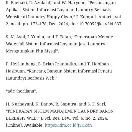
R. Baehaki, R. Azukruf, and W. Haryono, “Perancangan
Aplikasi Sistem Informasi Layanan Laundry Berbasis
Website di Laundry Happy Clean,” J. Komput. Antart., vol.
2, no. 4, pp. 172–178, Dec. 2024, doi: 10.70052/jka.v2i4.637.
S. N. Ayni, I. Yunita, and Z. Fatah, “Penerapan Metode
Waterfall Sistem Informasi Layanan Jasa Laundry
Menggunakan Php Mysql”.
F. Herlambang, B. Brian Pramudito, and T. Habibah
Hasibuan, “Rancang Bangun Sistem Informasi Penatu
(Laundry) Berbasis Web.”
“ade+herliana”.
H. Nurhayani, K. Danov, R. Saputra, and S. F. Sari,
“PENERAPAN SISTEM MANAJEMEN LAUNDRY BARON
BERBASIS WEB,” J. Sci. Res. Dev., vol. 6, no. 2, 2024,
[Online]. Available:
https://idm.or.id/JSCR/in