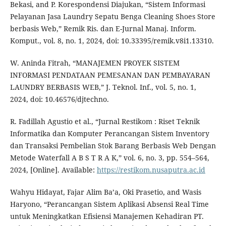
Bekasi, and P. Korespondensi Diajukan, “Sistem Informasi
Pelayanan Jasa Laundry Sepatu Benga Cleaning Shoes Store
berbasis Web,” Remik Ris. dan E-Jurnal Manaj. Inform.
Komput., vol. 8, no. 1, 2024, doi: 10.33395/remik.v8i1.13310.
W. Aninda Fitrah, “MANAJEMEN PROYEK SISTEM
INFORMASI PENDATAAN PEMESANAN DAN PEMBAYARAN
LAUNDRY BERBASIS WEB,” J. Teknol. Inf., vol. 5, no. 1,
2024, doi: 10.46576/djtechno.
R. Fadillah Agustio et al., “Jurnal Restikom : Riset Teknik
Informatika dan Komputer Perancangan Sistem Inventory
dan Transaksi Pembelian Stok Barang Berbasis Web Dengan
Metode Waterfall A B S T R A K,” vol. 6, no. 3, pp. 554–564,
2024, [Online]. Available:
https://restikom.nusaputra.ac.id
Wahyu Hidayat, Fajar Alim Ba’a, Oki Prasetio, and Wasis
Haryono, “Perancangan Sistem Aplikasi Absensi Real Time
untuk Meningkatkan Efisiensi Manajemen Kehadiran PT.