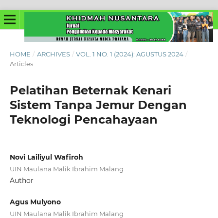
HOME
/
ARCHIVES
/
VOL. 1 NO. 1 (2024): AGUSTUS 2024
/
Articles
Pelatihan Beternak Kenari
Sistem Tanpa Jemur Dengan
Teknologi Pencahayaan
Novi Lailiyul Wafiroh
UIN Maulana Malik Ibrahim Malang
Author
Agus Mulyono
UIN Maulana Malik Ibrahim Malang