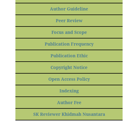
Author Guideline
Peer Review
Focus and Scope
Publication Frequency
Publication Ethic
Copyright Notice
Open Access Policy
Indexing
Author Fee
SK Reviewer Khidmah Nusantara