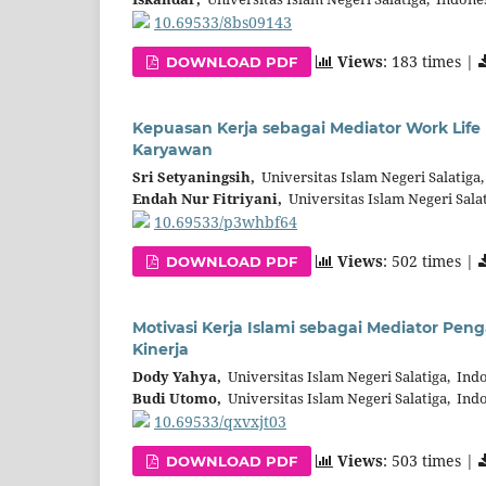
10.69533/8bs09143
Views
: 183 times |
DOWNLOAD PDF
Kepuasan Kerja sebagai Mediator Work Life B
Karyawan
Sri Setyaningsih,
Universitas Islam Negeri Salatiga
Endah Nur Fitriyani,
Universitas Islam Negeri Sala
10.69533/p3whbf64
Views
: 502 times |
DOWNLOAD PDF
Motivasi Kerja Islami sebagai Mediator P
Kinerja
Dody Yahya,
Universitas Islam Negeri Salatiga, Ind
Budi Utomo,
Universitas Islam Negeri Salatiga, Ind
10.69533/qxvxjt03
Views
: 503 times |
DOWNLOAD PDF