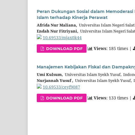
Peran Dukungan Sosial dalam Memoderasi Pe
Islam terhadap Kinerja Perawat
Afrida Nur Maliana,
Universitas Islam Negeri Salat
Endah Nur Fitriyani,
Universitas Islam Negeri Sala
10.69533/mjax0k44
Views
: 185 times |
DOWNLOAD PDF
Manajemen Kebijakan Fiskal dan Dampak
Umi Kulsum,
Universitas Islam Syekh Yusuf, Indon
Nurjannah Yusuf ,
Universitas Islam Syekh Yusuf, 
10.69533/ceyf9087
Views
: 133 times |
DOWNLOAD PDF