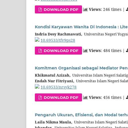
Views
: 246 times |
DOWNLOAD PDF
Kondisi Karyawan Wanita Di Indonesia : Lit
Indria Desy Rachmawati,
Universitas Negeri Yogya
10.69533/tfv9ps28
Views
: 484 times |
DOWNLOAD PDF
Komitmen Organisasi sebagai Mediator Peng
Khikmatul Azizah,
Universitas Islam Negeri Salati
Endah Nur Fitriyani,
Universitas Islam Negeri Sala
10.69533/nrsyk278
Views
: 456 times |
DOWNLOAD PDF
Pengaruh Ukuran, Efisiensi, dan Modal ter
Laila Nikma Maula,
Universitas Islam Negeri Salat
Iskandar,
Universitas Islam Negeri Salatiga, Indone