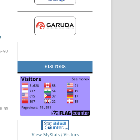
a
5-40
VISITORS
6-55
View MyStats / Visitors