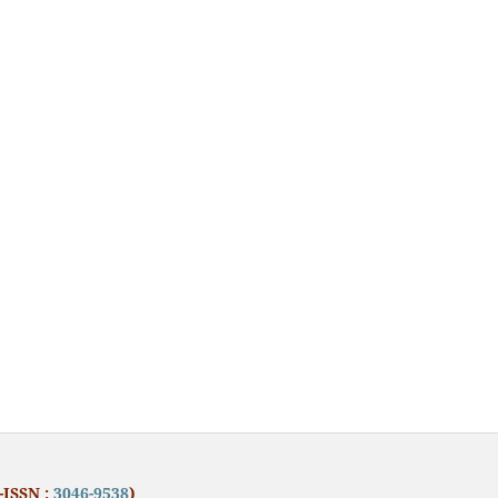
-ISSN :
3046-9538
)