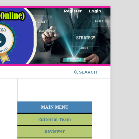
Register
Login
SEARCH
MAIN MENU
Editorial Team
h
Reviewer