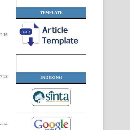
TEMPLATE
12-16
17-23
INDEXING
4-34