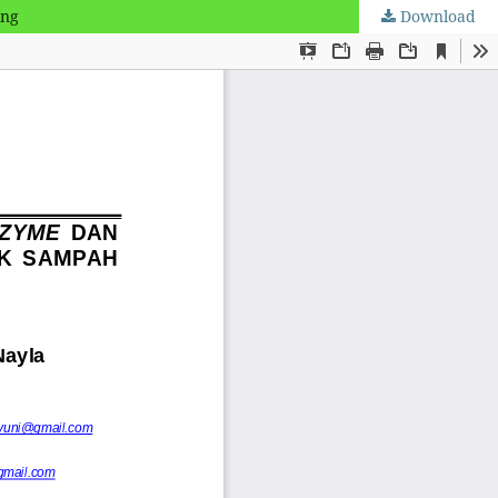
ung
Download