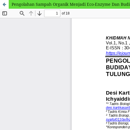
Pengolahan Sampah Organik Menjadi Eco-Enzyme Dan Budid