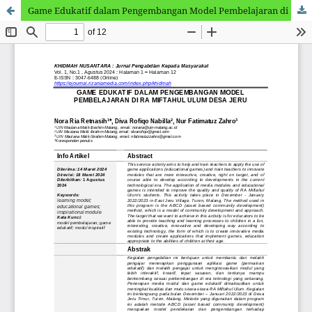
Game Edukatif dalam Pengembangan Model Pembelajaran di RA Miftahul Ulum Desa Jeru