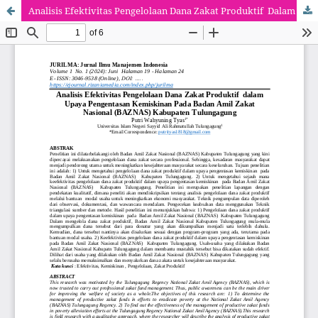
Analisis Efektivitas Pengelolaan Dana Zakat Produktif Dalam Upaya Pengentasan Kemiskinan Pada Badan Amil Zakat Nasional(BAZNAS) Kabupaten Tulungagung