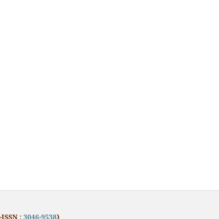
-ISSN :
3046-9538
)